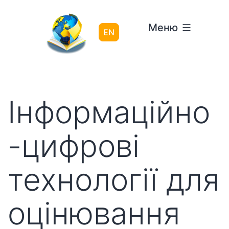
Перейти
до
Меню
вмісту
EN
Інформаційно
-цифрові
технології для
оцінювання