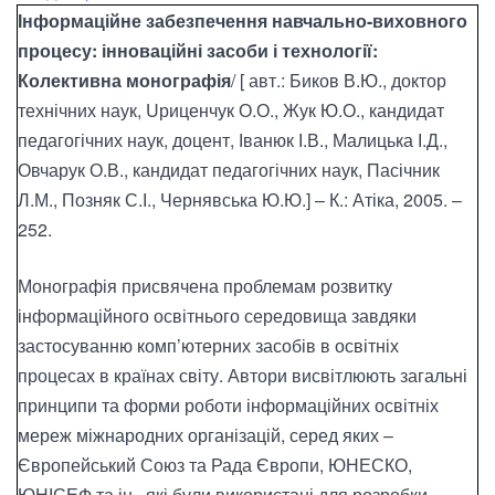
Інформаційне забезпечення навчально-виховного
процесу: інноваційні засоби і технології:
Колективна монографія
/ [ авт.: Биков В.Ю., доктор
технічних наук, Uриценчук О.О., Жук Ю.О., кандидат
педагогічних наук, доцент, Іванюк І.В., Малицька І.Д.,
Овчарук О.В., кандидат педагогічних наук, Пасічник
Л.М., Позняк С.І., Чернявська Ю.Ю.] – К.: Атіка, 2005. –
252.
Монографія присвячена проблемам розвитку
інформаційного освітнього середовища завдяки
застосуванню комп’ютерних засобів в освітніх
процесах в країнах світу. Автори висвітлюють загальні
принципи та форми роботи інформаційних освітніх
мереж міжнародних організацій, серед яких –
Європейський Союз та Рада Європи, ЮНЕСКО,
ЮНІСЕФ та ін., які були використані для розробки