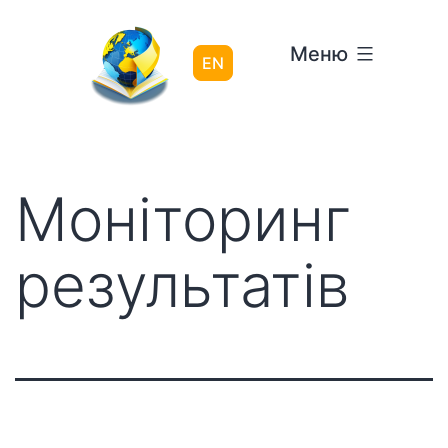
Перейти
до
Меню
вмісту
EN
Моніторинг
результатів