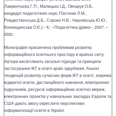
Лаврентьєва Г.П., Малицька І.Д., Овчарук О.В.,
кандидат педагогічних наук, Пасічник Л.М.,
Рождественська Д.Б., Сороко Н.В., Чернявська Ю.Ю.,
Коневщинська О.Е.] – К.: «Педагогічна думка», 2007. –
292с.
Монографія присвячена проблемам розвитку
інформаційного освітнього простору в країнах світу.
Автори висвітлюють загальні підходи та принципи
застосування ІКТ в освіті країн зарубіжжя. Аналіз
тенденцій розвитку сучасних форм ІКТ в освіті, зокрема
відкритої освіти, дистанційного навчання, електронних
підручників, ресурсів інформаційних освітніх мереж,
електронних проектів у навчальних закладах Європи та
США дають змогу окреслити перспективи
інформатизації освіти в Україні.