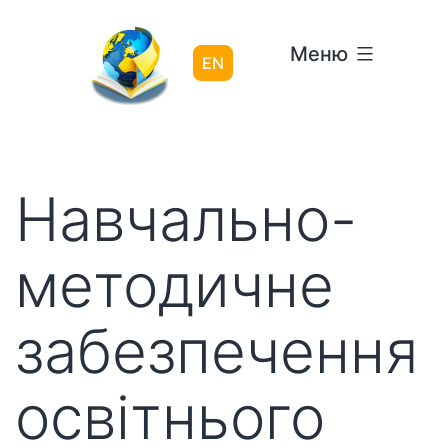
Перейти
до
Меню
вмісту
EN
Навчально-
методичне
забезпечення
освітнього