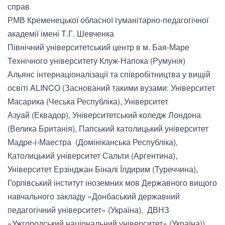
справ
РМВ Кременецької обласної гуманітарно-педагогічної
академії імені Т.Г. Шевченка
Північний університетський центр в м. Бая-Маре
Технічного університету Клуж-Напока (Румунія)
Альянс інтернаціоналізації та співробітництва у вищій
освіті ALINCO (Заснований такими вузами: Університет
Масарика (Чеська Республіка), Університет
Азуай (Еквадор), Університетський коледж Лондона
(Велика Британія), Папський католицький університет
Мадре-і-Маестра (Домініканська Республіка),
Католицький університет Сальти (Аргентина),
Університет Ерзінджан Біналі Їлдирим (Туреччина),
Горлівський інститут іноземних мов Державного вищого
навчального закладу «Донбаський державний
педагогічний університет» (Україна), ДВНЗ
«Ужгородський національний університет» (Україна))