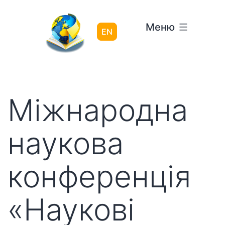
Перейти
до
Меню
вмісту
EN
Міжнародна
наукова
конференція
«Наукові