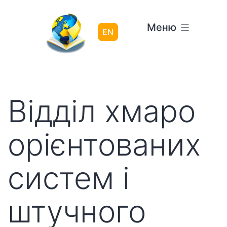
Перейти
до
Меню
вмісту
EN
Відділ хмаро
орієнтованих
систем і
штучного