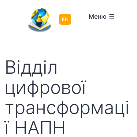
Перейти
до
Меню
вмісту
EN
Відділ
цифрової
трансформаці
ї НАПН