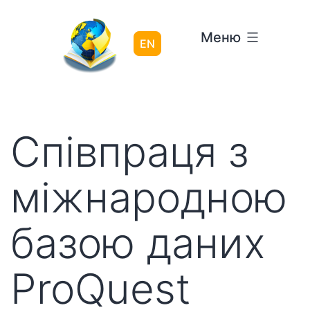
Перейти
до
Меню
вмісту
EN
Співпраця з
міжнародною
базою даних
ProQuest