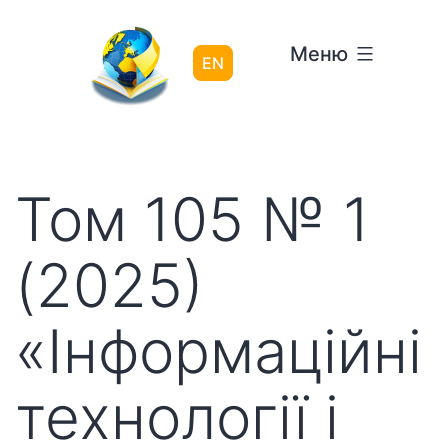
Перейти
до
Меню
вмісту
EN
Том 105 № 1
(2025)
«Інформаційні
технології і