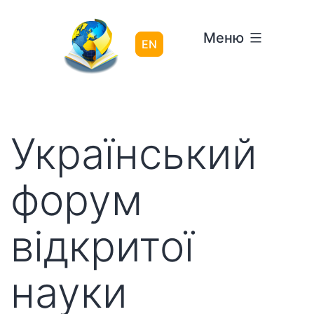
Перейти
до
Меню
вмісту
EN
Український
форум
відкритої
науки