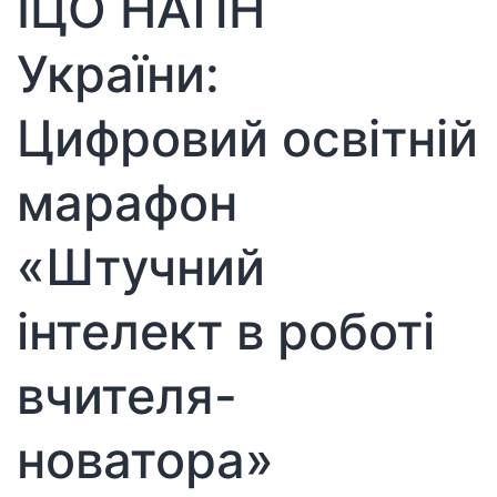
ІЦО НАПН
Інституту
цифровізації
України:
освіти
НАПН
Цифровий освітній
України
щодо
марафон
присудження
ступеня
«Штучний
доктора
філософії
Кравчині
інтелект в роботі
Оксані
Євгенівні
вчителя-
за
спеціальністю
новатора»
011
Освітні,