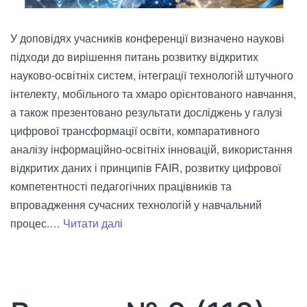
У доповідях учасників конференції визначено наукові
підходи до вирішення питань розвитку відкритих
науково-освітніх систем, інтеграції технологій штучного
інтелекту, мобільного та хмаро орієнтованого навчання,
а також презентовано результати досліджень у галузі
цифрової трансформації освіти, компаративного
аналізу інформаційно-освітніх інновацій, використання
відкритих даних і принципів FAIR, розвитку цифрової
компетентності педагогічних працівників та
впровадження сучасних технологій у навчальний
Опубліковано
процес.…
Читати далі
збірник
матеріалів
Звітної
наукової