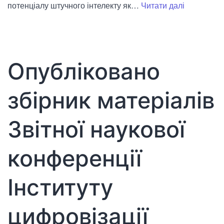
ІЦО
потенціалу штучного інтелекту як…
Читати далі
НАПН
України:
Цифровий
освітній
Опубліковано
марафон
«Штучний
збірник матеріалів
інтелект
в
Звітної наукової
роботі
вчителя-
конференції
новатора»
Інституту
цифровізації