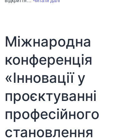
відкриття…
Читати далі
наукова
конференція
«Наукові
горизонти
Міжнародна
ХХІ
століття:
конференція
мультидисциплінарні
дослідження»
«Інновації у
проєктуванні
професійного
становлення