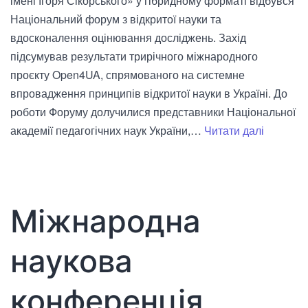
імені Ігоря Сікорського» у гібридному форматі відбувся
Національний форум з відкритої науки та
вдосконалення оцінювання досліджень. Захід
підсумував результати трирічного міжнародного
проєкту Open4UA, спрямованого на системне
впровадження принципів відкритої науки в Україні. До
роботи Форуму долучилися представники Національної
Націона
академії педагогічних наук України,…
Читати далі
форум
з
відкрито
науки
Міжнародна
та
вдоскон
наукова
оцінюва
дослідж
конференція