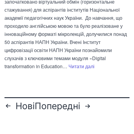
започатковано віртуальний обмін (горизонтальне
стажування) для аспірантів інститутів Національної
академії педагогічних наук України. До навчання, що
проходило англійською мовою та було реалізоване у
інноваційному форматі мікролекцій, долучилися понад
50 аспірантів НАПН України. Вчені Інститут
цифровізації освіти НАПН України познайомили
слухачів з ключовими темами модуля «Digital
Віртуальний
transformation in Education…
Читати далі
обмін
(горизонтальне
стажування)
для
Пагінація
Нові
Попередні
аспірантів
записів
НАПН
України
(Міжнародний