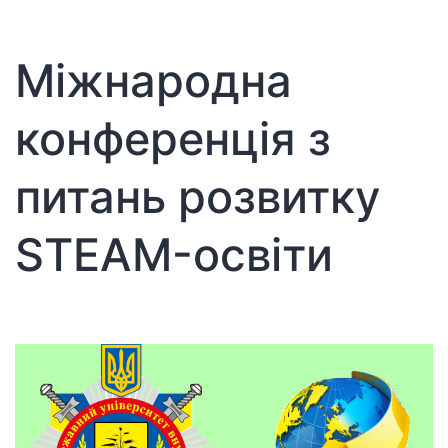
2
(112)
електронного
Міжнародна
наукового
фахового
конференція з
видання
«Інформаційні
питань розвитку
технології
і
STEAM-освіти
засоби
навчання»