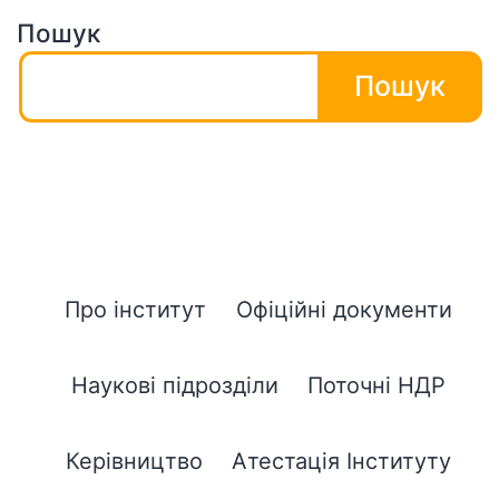
проєкт
Пошук
SIN-
NEC)
Пошук
Про інститут
Офіційні документи
Наукові підрозділи
Поточні НДР
Керівництво
Атестація Інституту