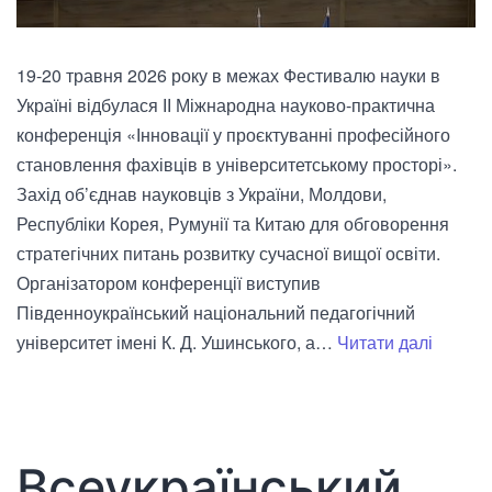
19-20 травня 2026 року в межах Фестивалю науки в
Україні відбулася ІІ Міжнародна науково-практична
конференція «Інновації у проєктуванні професійного
становлення фахівців в університетському просторі».
Захід об’єднав науковців з України, Молдови,
Республіки Корея, Румунії та Китаю для обговорення
стратегічних питань розвитку сучасної вищої освіти.
Організатором конференції виступив
Південноукраїнський національний педагогічний
Міжнар
університет імені К. Д. Ушинського, а…
Читати далі
конфер
«Іннова
у
проєкт
Всеукраїнський
профес