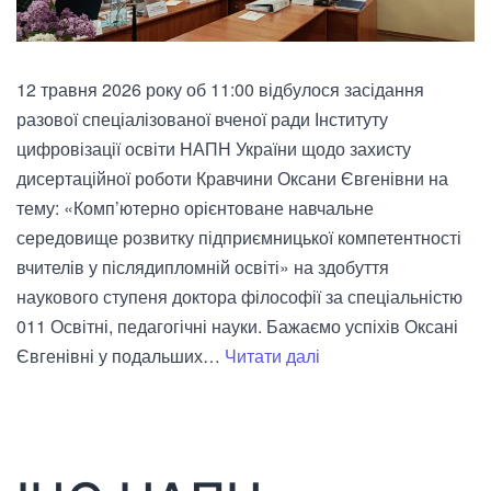
12 травня 2026 року об 11:00 відбулося засідання
разової спеціалізованої вченої ради Інституту
цифровізації освіти НАПН України щодо захисту
дисертаційної роботи Кравчини Оксани Євгенівни на
тему: «Комп’ютерно орієнтоване навчальне
середовище розвитку підприємницької компетентності
вчителів у післядипломній освіті» на здобуття
наукового ступеня доктора філософії за спеціальністю
011 Освітні, педагогічні науки. Бажаємо успіхів Оксані
Засідання
Євгенівні у подальших…
Читати далі
разової
спеціалізованої
вченої
ради