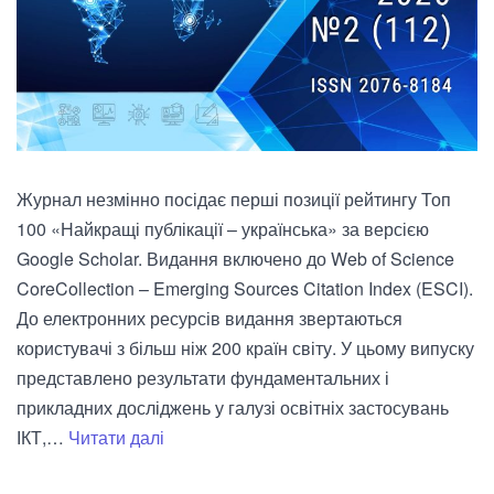
Журнал незмінно посідає перші позиції рейтингу Топ
100 «Найкращі публікації – українська» за версією
Google Scholar. Видання включено до Web of Science
CoreCollection – Emerging Sources Citation Index (ESCI).
До електронних ресурсів видання звертаються
користувачі з більш ніж 200 країн світу. У цьому випуску
представлено результати фундаментальних і
прикладних досліджень у галузі освітніх застосувань
Випуск
ІКТ,…
Читати далі
№