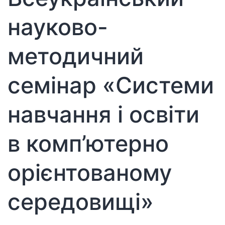
станов
науково-
фахівц
в
методичний
універ
просто
семінар «Системи
навчання і освіти
в комп’ютерно
орієнтованому
середовищі»