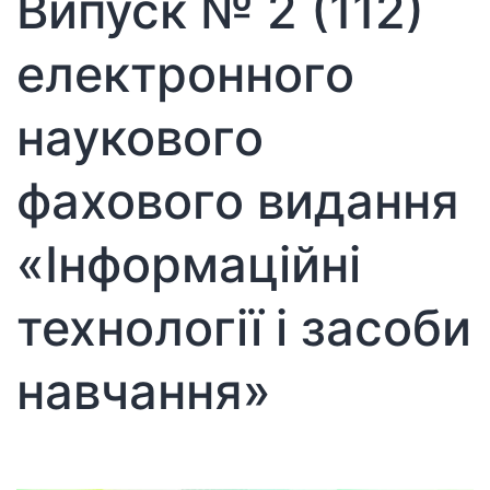
Випуск № 2 (112)
конференції
Інституту
електронного
цифровізації
освіти
наукового
НАПН
України
фахового видання
«Інформаційні
технології і засоби
навчання»