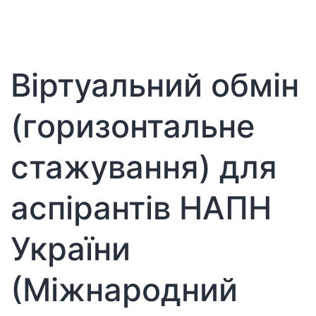
конференція
з
питань
розвитку
Віртуальний обмін
STEAM-
освіти
(горизонтальне
стажування) для
аспірантів НАПН
України
(Міжнародний