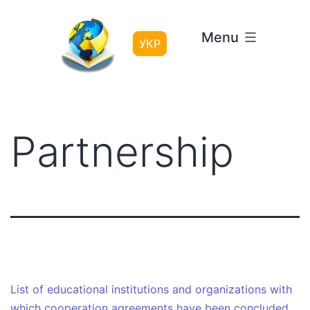
Skip
to
Menu
content
УКР
Partnership
List of educational institutions and organizations with
which cooperation agreements have been concluded