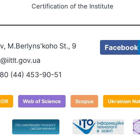
Certification of the Institute
, M.Berlyns'koho St., 9
Facebook
lt@iitlt.gov.ua
80 (44) 453-90-51
ROR
Web of Science
Scopus
Ukrainian Na