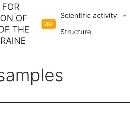
 FOR
Scientific activity
ION OF
O
УКР
m
OF THE
Structure
Open
KRAINE
menu
samples