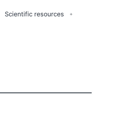
Scientific resources
pen
Open
enu
menu